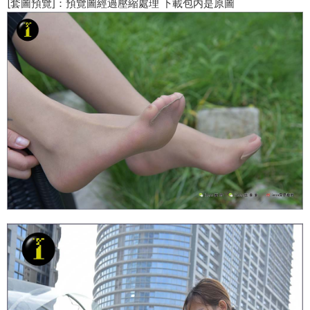
[套圖預覽]：預覽圖經過壓縮處理 下載包内是原圖