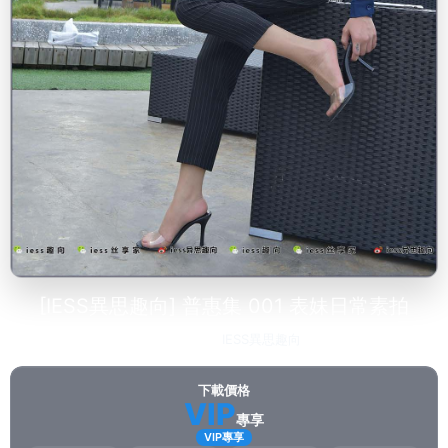
[IESS異思趣向] 普惠集 001 表妹日常素拍
2023-02-15
IESS異思趣向
83
下載價格
VIP
專享
VIP專享