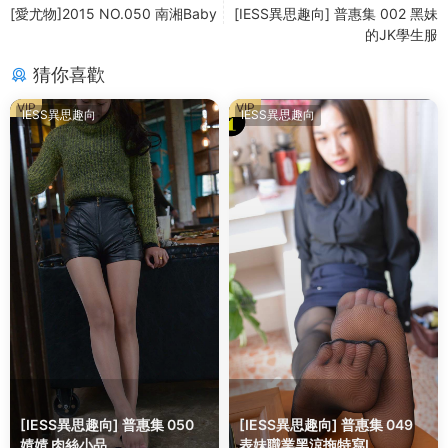
[愛尤物]2015 NO.050 南湘Baby
[IESS異思趣向] 普惠集 002 黑妹
的JK學生服
猜你喜歡
VIP
VIP
IESS異思趣向
IESS異思趣向
[IESS異思趣向] 普惠集 050
[IESS異思趣向] 普惠集 049
婧婧 肉絲小品
表妹職業黑涼拖特寫I