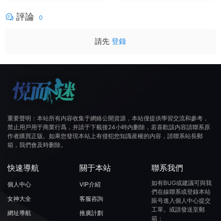
評論
0
請先
登錄
重要聲明：本站所有内容收集于網絡公開資源，本站僅提供學習交流和參考，
禁止用戶用于商業行爲，并請于下載後24小時内删除，若喜歡該内容請聯系原
作者購買正版。如果您發現本站上有侵犯您知識産權的内容，請聯系站長郵
箱，我們會及時删除。
快速導航
關于本站
聯系我們
如有BUG或建議可與我
個人中心
VIP介紹
們在線聯系或登錄本站
女神大全
客服咨詢
賬号進入個人中心提交
工單。或請發送至郵
網址導航
推廣計劃
箱：