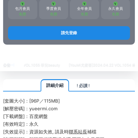
包月會員
季度會員
全年會員
永久會員
免費
免費
免費
免費
請先登錄
首頁
悅絲
IESS異思趣向
正文
.04.24 VOL.1055 菲兒beauty
公告
[YouMi尤蜜荟]2024.04.22 VOL.1054 林幼一
詳細介紹
! 必讀 !
[套圖大小]：[96P／115MB]
[解壓密碼]：yueermi.com
[下載網盤]：百度網盤
[有效時定]：永久
[失效提示]：資源如失效, 請及時
聯系站長
補檔