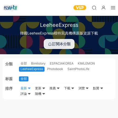
LeeheeExpress
韓國LeeheeExpress模特寫真機構原版資源下載
訂閱本分類
全部
Bimilstory
ESPACIAKOREA
KIMLEMON
分類
LeeheeExpress
Photobook
SaintPhotoLife
标簽
全部
排序
最新
更新
推薦
下載
浏覽
點贊
評論
随機