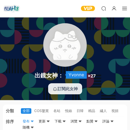
出鏡女神：
Yvonne
×27
訂閱此女神
分類
全部
COS鑒賞
名站
悅絲
日韓
精品
繡人
視頻
排序
發布
更新
下載
浏覽
點贊
評論
随機