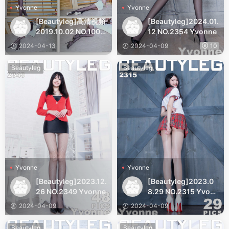
Yvonne
Yvonne
[Beautyleg]高清視頻
[Beautyleg]2024.01.
2019.10.02 NO.1001
12 NO.2354 Yvonne
Yvonne
2024-04-13
2024-04-09
10
Beautyleg
Beautyleg
Yvonne
Yvonne
[Beautyleg]2023.12.
[Beautyleg]2023.0
26 NO.2349 Yvonne
8.29 NO.2315 Yvon
ne
2024-04-09
2024-04-09
Beautyleg
Beautyleg