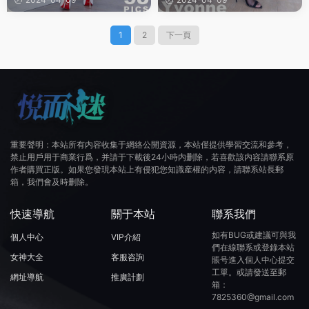
1
2
下一頁
重要聲明：本站所有内容收集于網絡公開資源，本站僅提供學習交流和參考，
禁止用戶用于商業行爲，并請于下載後24小時内删除，若喜歡該内容請聯系原
作者購買正版。如果您發現本站上有侵犯您知識産權的内容，請聯系站長郵
箱，我們會及時删除。
快速導航
關于本站
聯系我們
如有BUG或建議可與我
個人中心
VIP介紹
們在線聯系或登錄本站
女神大全
客服咨詢
賬号進入個人中心提交
工單。或請發送至郵
網址導航
推廣計劃
箱：
7825360@gmail.com