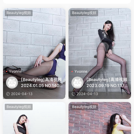
Beautyleg視頻
Beautyleg視頻
Yvonne
Yvonne
[Beautyleg]高清視頻
[Beautyleg]高清視頻
2024.01.05 NO.1402
2023.09.19 NO.1378
Yvonne
Yvonne
2024-04-13
2024-04-13
Beautyleg視頻
Beautyleg視頻