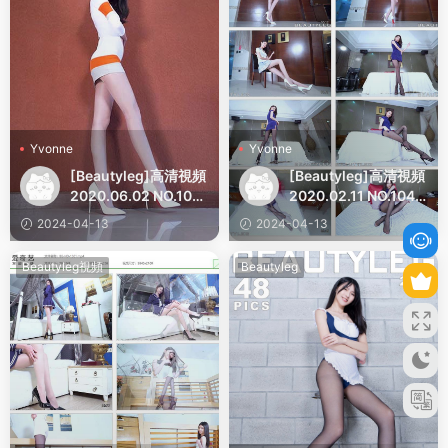
Yvonne
Yvonne
[Beautyleg]高清視頻
[Beautyleg]高清視頻
2020.06.02 NO.1081
2020.02.11 NO.1044
Yvonne
Yvonne
2024-04-13
2024-04-13
Beautyleg視頻
Beautyleg