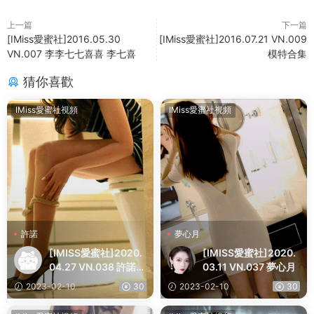
上一篇
下一篇
[IMiss愛蜜社]2016.05.30
[IMiss愛蜜社]2016.07.21 VN.009
VN.007 李李七七喜喜 李七喜
模特合集
猜你喜歡
IMiss愛蜜社視頻
IMiss愛蜜社視頻
許諾
夢心月
[IMISS愛蜜社]2020.
[IMISS愛蜜社]2020.
04.27 VN.038 許諾S
03.11 VN.037 夢心月
abrina
2023-02-10
30
2023-02-10
30