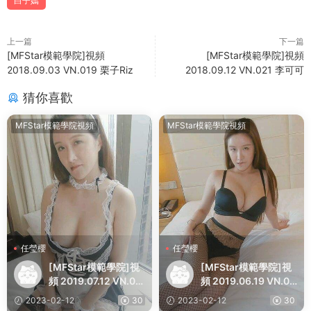
白子嫣
上一篇
下一篇
[MFStar模範學院]視頻
[MFStar模範學院]視頻
2018.09.03 VN.019 栗子Riz
2018.09.12 VN.021 李可可
猜你喜歡
MFStar模範學院視頻
MFStar模範學院視頻
任瑩櫻
任瑩櫻
[MFStar模範學院]視
[MFStar模範學院]視
頻 2019.07.12 VN.04
頻 2019.06.19 VN.04
4 任瑩櫻
3 任瑩櫻 Jenny
2023-02-12
30
2023-02-12
30