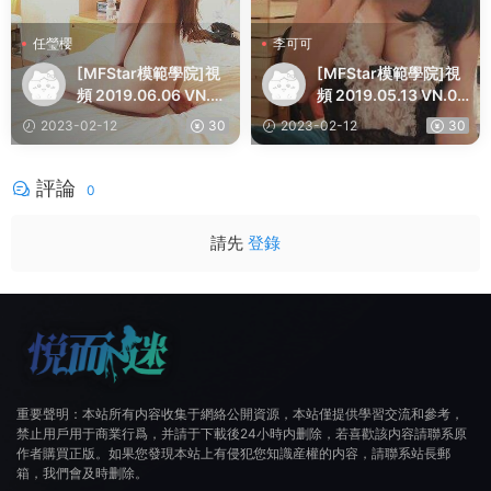
任瑩櫻
李可可
[MFStar模範學院]視
[MFStar模範學院]視
頻 2019.06.06 VN.0
頻 2019.05.13 VN.04
42 任瑩櫻 Jenny
1 李可可
2023-02-12
30
2023-02-12
30
評論
0
請先
登錄
重要聲明：本站所有内容收集于網絡公開資源，本站僅提供學習交流和參考，
禁止用戶用于商業行爲，并請于下載後24小時内删除，若喜歡該内容請聯系原
作者購買正版。如果您發現本站上有侵犯您知識産權的内容，請聯系站長郵
箱，我們會及時删除。