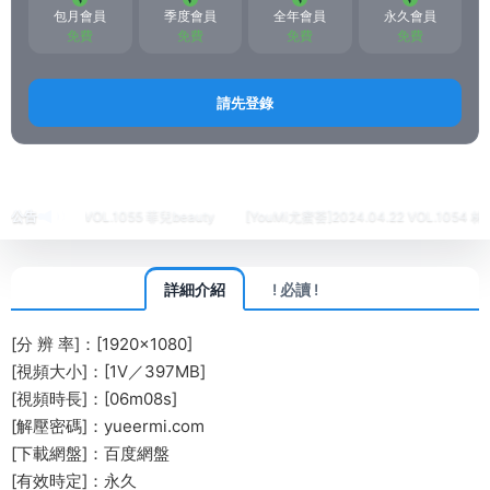
包月會員
季度會員
全年會員
永久會員
免費
免費
免費
免費
請先登錄
首頁
視頻
MFStar模範學院視頻
正文
4.04.24 VOL.1055 菲兒beauty
公告
[YouMi尤蜜荟]2024.04.22 VOL.1054 林幼一
詳細介紹
! 必讀 !
[分 辨 率]：[1920×1080]
[視頻大小]：[1V／397MB]
[視頻時長]：[06m08s]
[解壓密碼]：yueermi.com
[下載網盤]：百度網盤
[有效時定]：永久