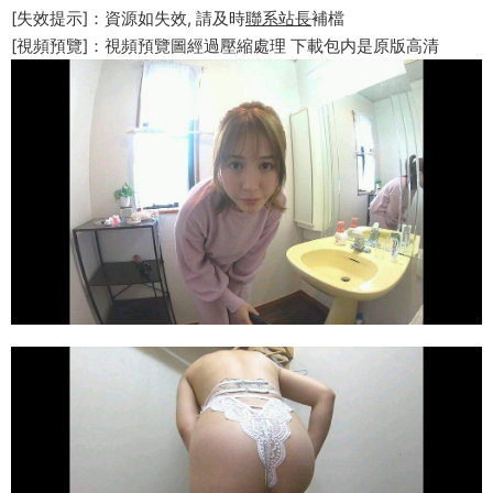
[失效提示]：資源如失效, 請及時
聯系站長
補檔
[視頻預覽]：視頻預覽圖經過壓縮處理 下載包内是原版高清