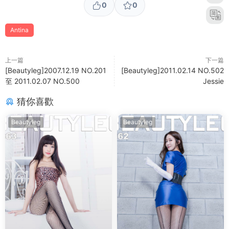
0
0
Antina
上一篇
下一篇
[Beautyleg]2007.12.19 NO.201
[Beautyleg]2011.02.14 NO.502
至 2011.02.07 NO.500
Jessie
猜你喜歡
Beautyleg
Beautyleg