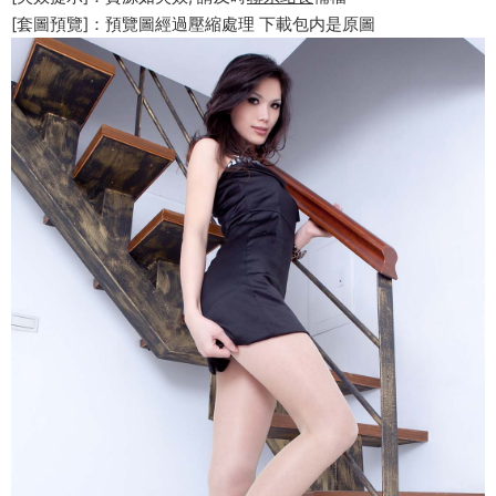
[套圖預覽]：預覽圖經過壓縮處理 下載包内是原圖