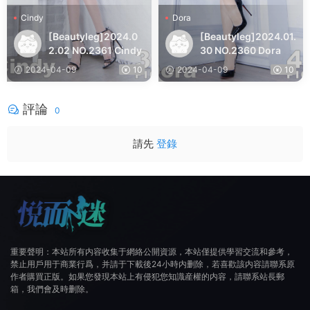
Cindy
Dora
[Beautyleg]2024.0
[Beautyleg]2024.01.
2.02 NO.2361 Cindy
30 NO.2360 Dora
2024-04-09
10
2024-04-09
10
評論
0
請先
登錄
重要聲明：本站所有内容收集于網絡公開資源，本站僅提供學習交流和參考，
禁止用戶用于商業行爲，并請于下載後24小時内删除，若喜歡該内容請聯系原
作者購買正版。如果您發現本站上有侵犯您知識産權的内容，請聯系站長郵
箱，我們會及時删除。