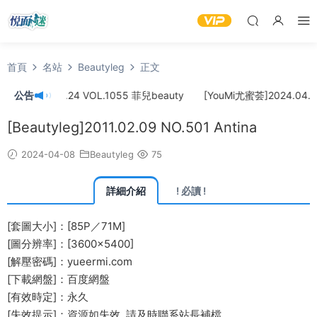
首頁
名站
Beautyleg
正文
]2024.04.24 VOL.1055 菲兒beauty
公告
[YouMi尤蜜荟]2024.04.22 
[Beautyleg]2011.02.09 NO.501 Antina
2024-04-08
Beautyleg
75
詳細介紹
! 必讀 !
[套圖大小]：[85P／71M]
[圖分辨率]：[3600×5400]
[解壓密碼]：yueermi.com
[下載網盤]：百度網盤
[有效時定]：永久
[失效提示]：資源如失效, 請及時
聯系站長
補檔