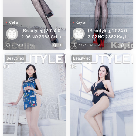
Celia
Kaylar
[Beautyleg]2024.0
[Beautyleg]2024.0
2.06 NO.2363 Celia
2.02 NO.2362 Kayla
r
2024-04-09
10
2024-04-09
10
Beautyleg
Beautyleg