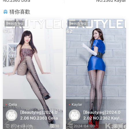
NO.2360 Dora
NO.2362 Kaylar
猜你喜歡
Beautyleg
Beautyleg
Celia
Kaylar
[Beautyleg]2024.0
[Beautyleg]2024.0
2.06 NO.2363 Celia
2.02 NO.2362 Kayla
r
2024-04-09
10
2024-04-09
10