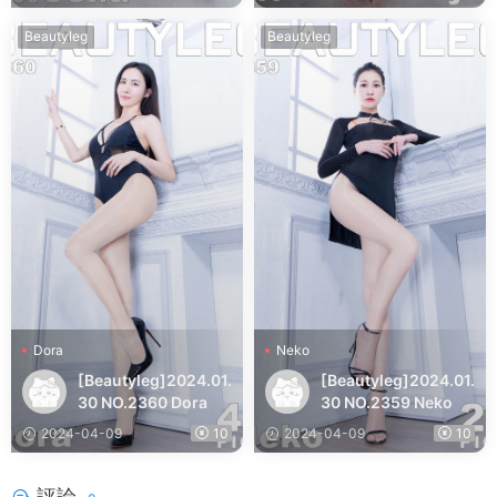
Beautyleg
Beautyleg
Dora
Neko
[Beautyleg]2024.01.
[Beautyleg]2024.01.
30 NO.2360 Dora
30 NO.2359 Neko
2024-04-09
10
2024-04-09
10
評論