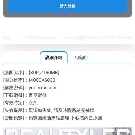
請先登錄
首頁
名站
Beautyleg
正文
04.24 VOL.1055 菲兒beauty
公告
[YouMi尤蜜荟]2024.04.22 VOL.1054 林幼一
詳細介紹
! 必讀 !
[套圖大小]：[30P／160MB]
[圖分辨率]：[4000×6000]
[解壓密碼]：yueermi.com
[下載網盤]：百度網盤
[有效時定]：永久
[失效提示]：資源如失效, 請及時
聯系站長
補檔
[套圖預覽]：預覽圖經過壓縮處理 下載包内是原圖