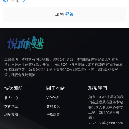
0
請先
登錄
重要聲明：本站所有内容收集于網絡公開資源，本站僅提供學習交流和參考，
禁止用戶用于商業行爲，并請于下載後24小時内删除，若喜歡該内容請聯系原
作者購買正版。如果您發現本站上有侵犯您知識産權的内容，請聯系站長郵
箱，我們會及時删除。
快速導航
關于本站
聯系我們
如有BUG或建議可與我
個人中心
VIP介紹
們在線聯系或登錄本站
女神大全
客服咨詢
賬号進入個人中心提交
工單。或請發送至郵
網址導航
推廣計劃
箱：
7825360@gmail.com