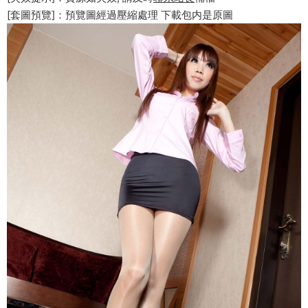
[套圖預覽]：預覽圖經過壓縮處理 下載包内是原圖