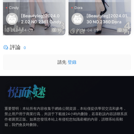
Cindy
Dora
[Beautyleg]2024.0
[Beautyleg]2024.01.
2.02 NO.2361 Cindy
30 NO.2360 Dora
2024-04-09
10
2024-04-09
10
評論
0
請先
登錄
重要聲明：本站所有内容收集于網絡公開資源，本站僅提供學習交流和參考，
禁止用戶用于商業行爲，并請于下載後24小時内删除，若喜歡該内容請聯系原
作者購買正版。如果您發現本站上有侵犯您知識産權的内容，請聯系站長郵
箱，我們會及時删除。