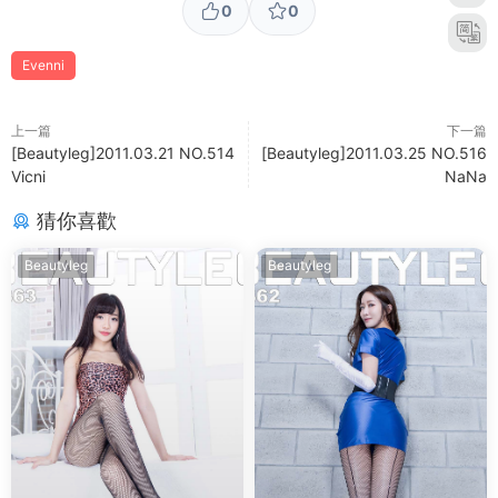
0
0
Evenni
上一篇
下一篇
[Beautyleg]2011.03.21 NO.514
[Beautyleg]2011.03.25 NO.516
Vicni
NaNa
猜你喜歡
Beautyleg
Beautyleg