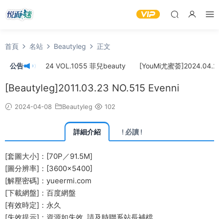
首頁
名站
Beautyleg
正文
]2024.04.24 VOL.1055 菲兒beauty
公告
[YouMi尤蜜荟]2024.04.22 
[Beautyleg]2011.03.23 NO.515 Evenni
2024-04-08
Beautyleg
102
詳細介紹
! 必讀 !
[套圖大小]：[70P／91.5M]
[圖分辨率]：[3600×5400]
[解壓密碼]：yueermi.com
[下載網盤]：百度網盤
[有效時定]：永久
[失效提示]：資源如失效, 請及時
聯系站長
補檔