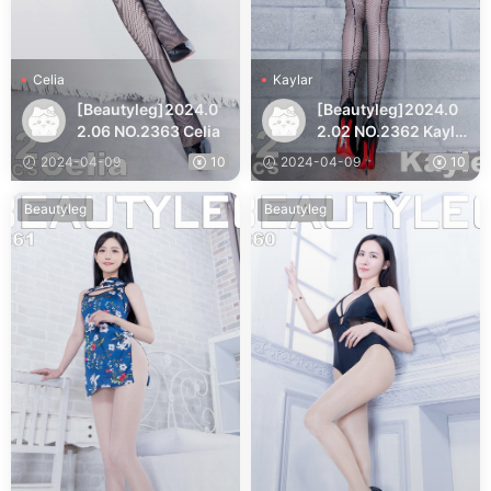
Celia
Kaylar
[Beautyleg]2024.0
[Beautyleg]2024.0
2.06 NO.2363 Celia
2.02 NO.2362 Kayla
r
2024-04-09
10
2024-04-09
10
Beautyleg
Beautyleg