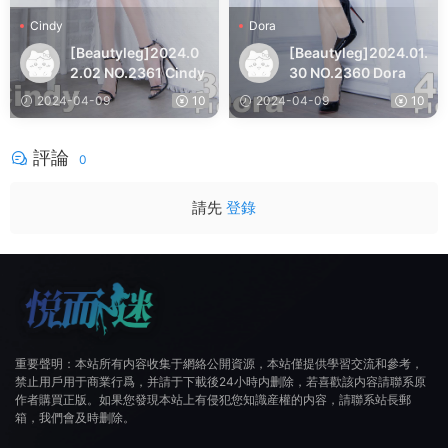
Cindy
Dora
[Beautyleg]2024.0
[Beautyleg]2024.01.
2.02 NO.2361 Cindy
30 NO.2360 Dora
2024-04-09
10
2024-04-09
10
評論
0
請先
登錄
重要聲明：本站所有内容收集于網絡公開資源，本站僅提供學習交流和參考，
禁止用戶用于商業行爲，并請于下載後24小時内删除，若喜歡該内容請聯系原
作者購買正版。如果您發現本站上有侵犯您知識産權的内容，請聯系站長郵
箱，我們會及時删除。