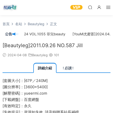
首頁
名站
Beautyleg
正文
]2024.04.24 VOL.1055 菲兒beauty
公告
[YouMi尤蜜荟]2024.04.22 
[Beautyleg]2011.09.26 NO.587 Jill
2024-04-08
Beautyleg
101
詳細介紹
! 必讀 !
[套圖大小]：[67P／240M]
[圖分辨率]：[3600×5400]
[解壓密碼]：yueermi.com
[下載網盤]：百度網盤
[有效時定]：永久
[失效提示]：資源如失效, 請及時
聯系站長
補檔