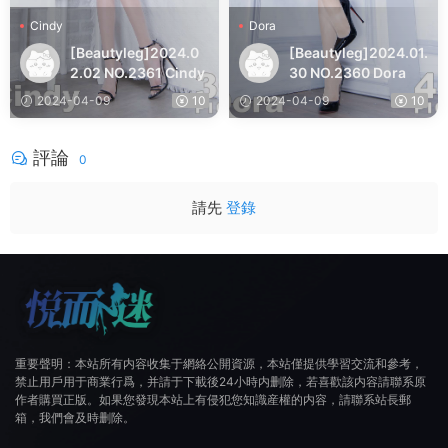
Cindy
Dora
[Beautyleg]2024.0
[Beautyleg]2024.01.
2.02 NO.2361 Cindy
30 NO.2360 Dora
2024-04-09
10
2024-04-09
10
評論
0
請先
登錄
重要聲明：本站所有内容收集于網絡公開資源，本站僅提供學習交流和參考，
禁止用戶用于商業行爲，并請于下載後24小時内删除，若喜歡該内容請聯系原
作者購買正版。如果您發現本站上有侵犯您知識産權的内容，請聯系站長郵
箱，我們會及時删除。