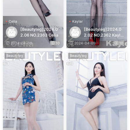
Celia
Kaylar
[Beautyleg]2024.0
[Beautyleg]2024.0
2.06 NO.2363 Celia
2.02 NO.2362 Kayla
r
2024-04-09
10
2024-04-09
10
Beautyleg
Beautyleg