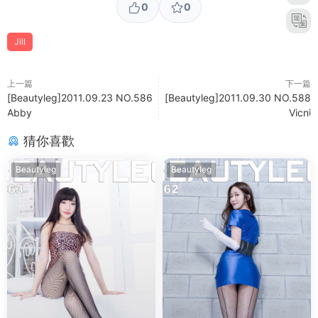
0
0
Jill
上一篇
下一篇
[Beautyleg]2011.09.23 NO.586
[Beautyleg]2011.09.30 NO.588
Abby
Vicni
猜你喜歡
Beautyleg
Beautyleg