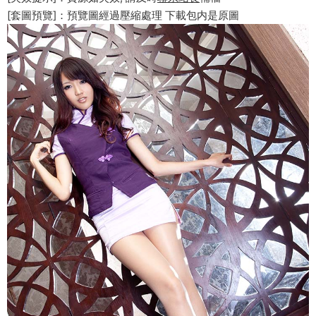
[套圖預覽]：預覽圖經過壓縮處理 下載包内是原圖