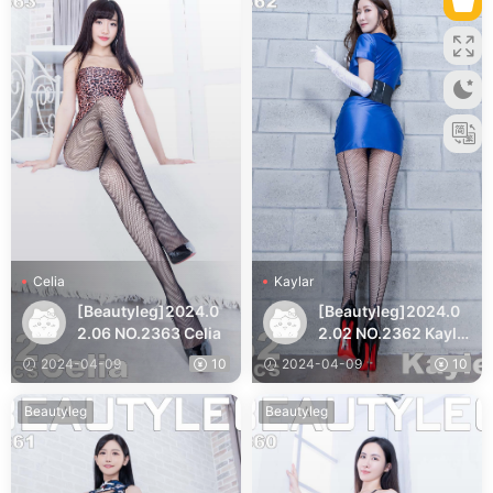
Celia
Kaylar
[Beautyleg]2024.0
[Beautyleg]2024.0
2.06 NO.2363 Celia
2.02 NO.2362 Kayla
r
2024-04-09
10
2024-04-09
10
Beautyleg
Beautyleg