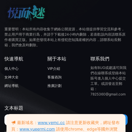
重要聲明：本站所有内容收集于網絡公開資源，本站僅提供學習交流和參考，
禁止用戶用于商業行爲，并請于下載後24小時内删除，若喜歡該内容請聯系原
作者購買正版。如果您發現本站上有侵犯您知識産權的内容，請聯系站長郵
箱，我們會及時删除。
快速導航
關于本站
聯系我們
如有BUG或建議可與我
個人中心
VIP介紹
們在線聯系或登錄本站
女神大全
客服咨詢
賬号進入個人中心提交
工單。或請發送至郵
網址導航
推廣計劃
箱：
7825360@gmail.com
文本标題
最新域名：
www.yemc.cc
請注意更新收藏夾，網址發布
頁：
www.yueermi.com
請使用chrome、edge等國外浏覽