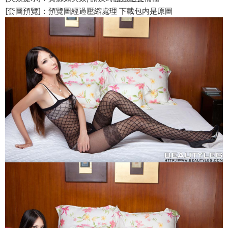
[套圖預覽]：預覽圖經過壓縮處理 下載包内是原圖