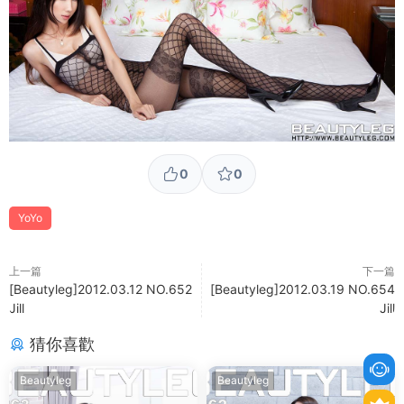
0
0
YoYo
上一篇
下一篇
[Beautyleg]2012.03.12 NO.652
[Beautyleg]2012.03.19 NO.654
Jill
Jill
猜你喜歡
Beautyleg
Beautyleg