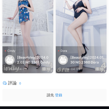
Cindy
Dora
[Beautyleg]2024.0
[Beautyleg]2024.01.
2.02 NO.2361 Cindy
30 NO.2360 Dora
2024-04-09
10
2024-04-09
10
評論
0
請先
登錄