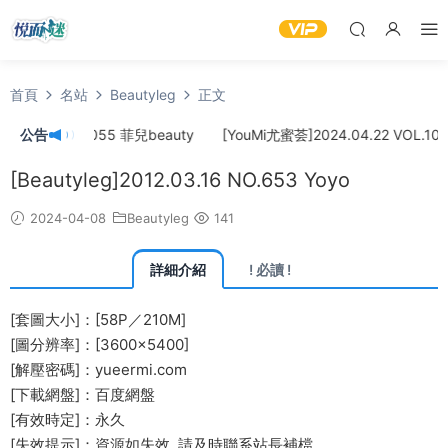
首頁
名站
Beautyleg
正文
4.24 VOL.1055 菲兒beauty
公告
[YouMi尤蜜荟]2024.04.22 VOL.105
[Beautyleg]2012.03.16 NO.653 Yoyo
2024-04-08
Beautyleg
141
詳細介紹
! 必讀 !
[套圖大小]：[58P／210M]
[圖分辨率]：[3600×5400]
[解壓密碼]：yueermi.com
[下載網盤]：百度網盤
[有效時定]：永久
[失效提示]：資源如失效, 請及時
聯系站長
補檔