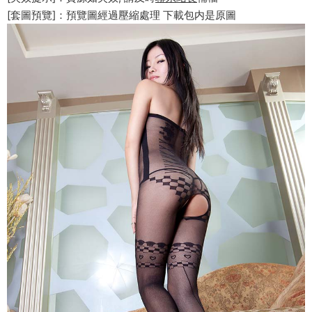
[套圖預覽]：預覽圖經過壓縮處理 下載包内是原圖