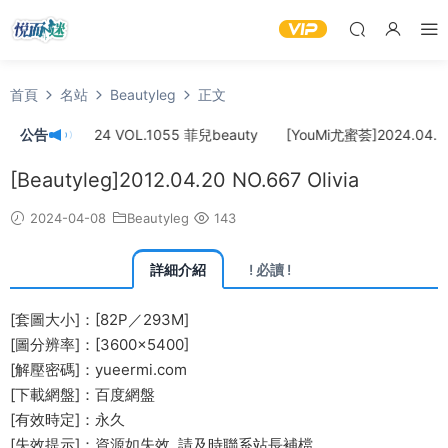
首頁
名站
Beautyleg
正文
]2024.04.24 VOL.1055 菲兒beauty
公告
[YouMi尤蜜荟]2024.04.22 
[Beautyleg]2012.04.20 NO.667 Olivia
2024-04-08
Beautyleg
143
詳細介紹
! 必讀 !
[套圖大小]：[82P／293M]
[圖分辨率]：[3600×5400]
[解壓密碼]：yueermi.com
[下載網盤]：百度網盤
[有效時定]：永久
[失效提示]：資源如失效, 請及時
聯系站長
補檔