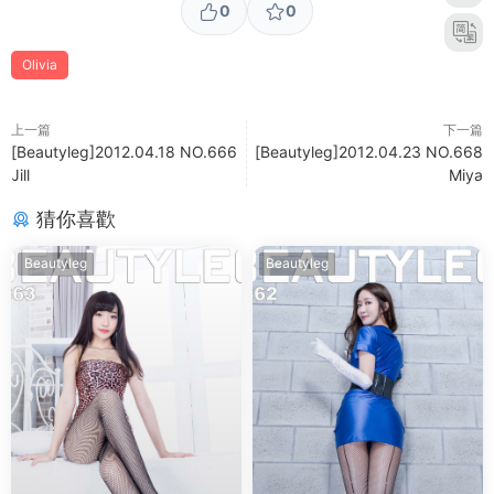
0
0
Olivia
上一篇
下一篇
[Beautyleg]2012.04.18 NO.666
[Beautyleg]2012.04.23 NO.668
Jill
Miya
猜你喜歡
Beautyleg
Beautyleg