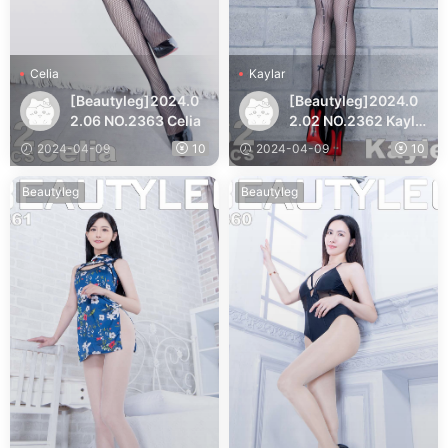
Celia
Kaylar
[Beautyleg]2024.0
[Beautyleg]2024.0
2.06 NO.2363 Celia
2.02 NO.2362 Kayla
r
2024-04-09
10
2024-04-09
10
Beautyleg
Beautyleg