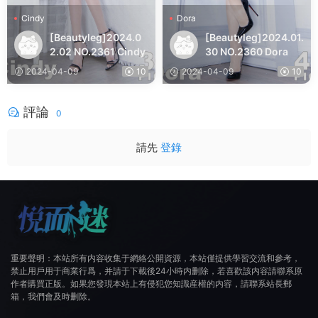
Cindy
Dora
[Beautyleg]2024.0
[Beautyleg]2024.01.
2.02 NO.2361 Cindy
30 NO.2360 Dora
2024-04-09
10
2024-04-09
10
評論
0
請先
登錄
重要聲明：本站所有内容收集于網絡公開資源，本站僅提供學習交流和參考，
禁止用戶用于商業行爲，并請于下載後24小時内删除，若喜歡該内容請聯系原
作者購買正版。如果您發現本站上有侵犯您知識産權的内容，請聯系站長郵
箱，我們會及時删除。