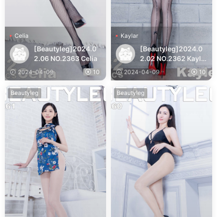
Celia
Kaylar
[Beautyleg]2024.0
[Beautyleg]2024.0
2.06 NO.2363 Celia
2.02 NO.2362 Kayla
r
2024-04-09
10
2024-04-09
10
Beautyleg
Beautyleg