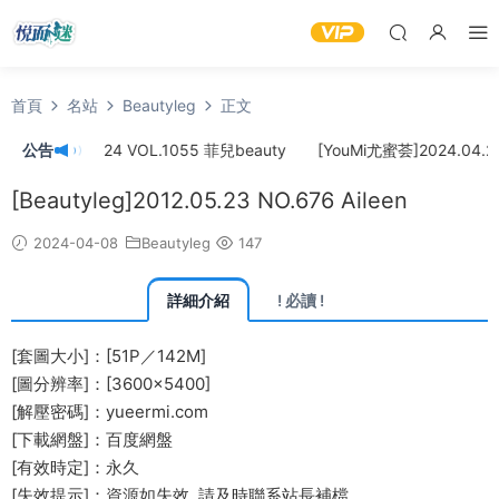
首頁
名站
Beautyleg
正文
]2024.04.24 VOL.1055 菲兒beauty
公告
[YouMi尤蜜荟]2024.04.22 
[Beautyleg]2012.05.23 NO.676 Aileen
2024-04-08
Beautyleg
147
詳細介紹
! 必讀 !
[套圖大小]：[51P／142M]
[圖分辨率]：[3600×5400]
[解壓密碼]：yueermi.com
[下載網盤]：百度網盤
[有效時定]：永久
[失效提示]：資源如失效, 請及時
聯系站長
補檔