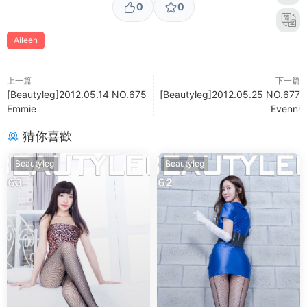
0
0
Aileen
上一篇
下一篇
[Beautyleg]2012.05.14 NO.675
[Beautyleg]2012.05.25 NO.677
Emmie
Evenni
猜你喜歡
Beautyleg
Beautyleg