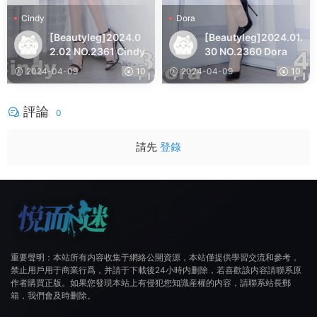
Cindy
Dora
[Beautyleg]2024.0
[Beautyleg]2024.01.
2.02 NO.2361 Cindy
30 NO.2360 Dora
2024-04-09
10
2024-04-09
10
評論
0
請先
登錄
重要聲明：本站所有内容收集于網絡公開資源，本站僅提供學習交流和參考，
禁止用戶用于商業行爲，并請于下載後24小時内删除，若喜歡該内容請聯系原
作者購買正版。如果您發現本站上有侵犯您知識産權的内容，請聯系站長郵
箱，我們會及時删除。