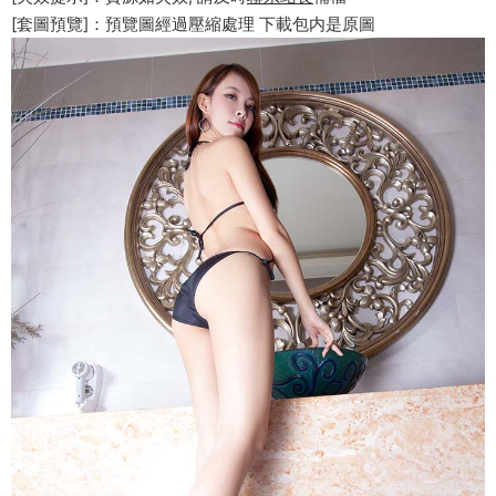
[套圖預覽]：預覽圖經過壓縮處理 下載包内是原圖