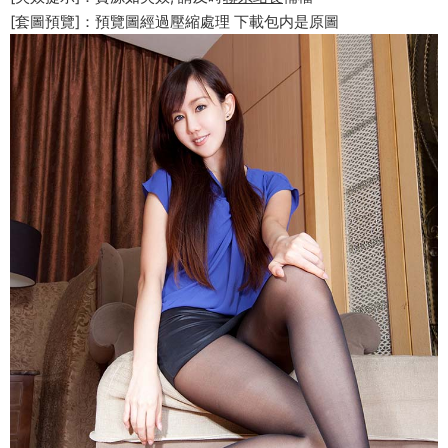
[套圖預覽]：預覽圖經過壓縮處理 下載包内是原圖