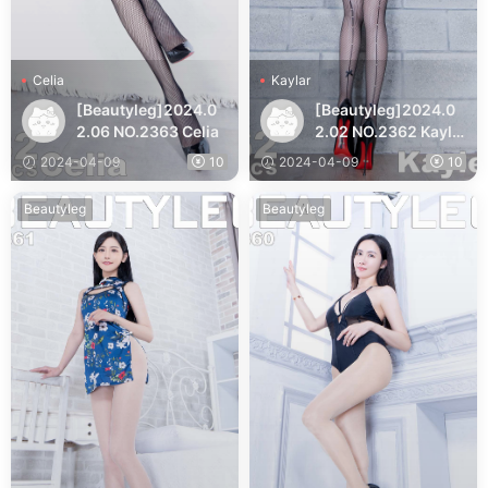
Celia
Kaylar
[Beautyleg]2024.0
[Beautyleg]2024.0
2.06 NO.2363 Celia
2.02 NO.2362 Kayla
r
2024-04-09
10
2024-04-09
10
Beautyleg
Beautyleg