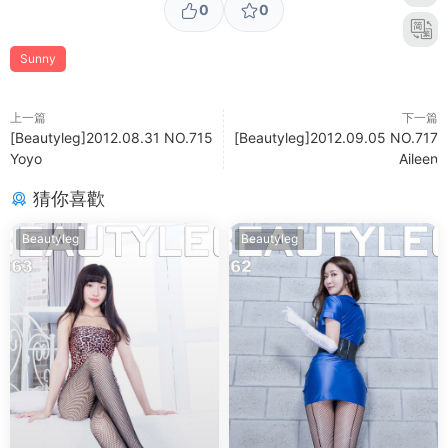
0
0
Sunny
上一篇
下一篇
[Beautyleg]2012.08.31 NO.715
[Beautyleg]2012.09.05 NO.717
Yoyo
Aileen
猜你喜歡
Beautyleg
Beautyleg