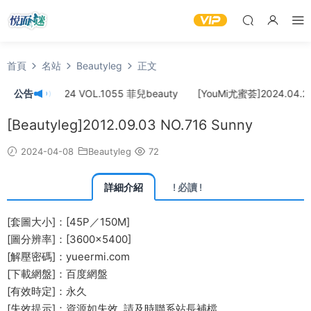
首頁
名站
Beautyleg
正文
2024.04.24 VOL.1055 菲兒beauty
公告
[YouMi尤蜜荟]2024.04.22 V
[Beautyleg]2012.09.03 NO.716 Sunny
2024-04-08
Beautyleg
72
詳細介紹
! 必讀 !
[套圖大小]：[45P／150M]
[圖分辨率]：[3600×5400]
[解壓密碼]：yueermi.com
[下載網盤]：百度網盤
[有效時定]：永久
[失效提示]：資源如失效, 請及時
聯系站長
補檔