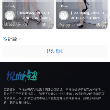
Cindy
Dora
[Beautyleg]2024.0
[Beautyleg]2024.01.
2.02 NO.2361 Cindy
30 NO.2360 Dora
2024-04-09
10
2024-04-09
10
評論
0
請先
登錄
重要聲明：本站所有内容收集于網絡公開資源，本站僅提供學習交流和參考，
禁止用戶用于商業行爲，并請于下載後24小時内删除，若喜歡該内容請聯系原
作者購買正版。如果您發現本站上有侵犯您知識産權的内容，請聯系站長郵
箱，我們會及時删除。