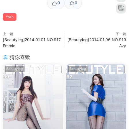
0
0
YoYo
上一篇
下一篇
[Beautyleg]2014.01.01 NO.917
[Beautyleg]2014.01.06 NO.919
Emmie
Avy
猜你喜歡
Beautyleg
Beautyleg