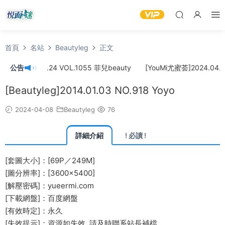
首頁
名站
Beautyleg
正文
]2024.04.24 VOL.1055 菲兒beauty
公告
[YouMi尤蜜荟]2024.04.22 
[Beautyleg]2014.01.03 NO.918 Yoyo
2024-04-08
Beautyleg
76
詳細介紹
! 必讀 !
[套圖大小]：[69P／249M]
[圖分辨率]：[3600×5400]
[解壓密碼]：yueermi.com
[下載網盤]：百度網盤
[有效時定]：永久
[失效提示]：資源如失效, 請及時
聯系站長
補檔