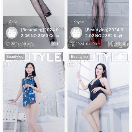
Celia
Kaylar
[Beautyleg]2024.0
[Beautyleg]2024.0
2.06 NO.2363 Celia
2.02 NO.2362 Kayla
r
2024-04-09
10
2024-04-09
10
Beautyleg
Beautyleg