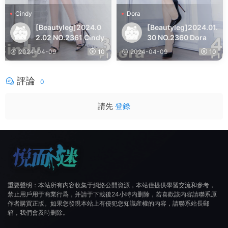
Cindy
Dora
[Beautyleg]2024.0
[Beautyleg]2024.01.
2.02 NO.2361 Cindy
30 NO.2360 Dora
2024-04-09
10
2024-04-09
10
評論
0
請先
登錄
重要聲明：本站所有内容收集于網絡公開資源，本站僅提供學習交流和參考，
禁止用戶用于商業行爲，并請于下載後24小時内删除，若喜歡該内容請聯系原
作者購買正版。如果您發現本站上有侵犯您知識産權的内容，請聯系站長郵
箱，我們會及時删除。