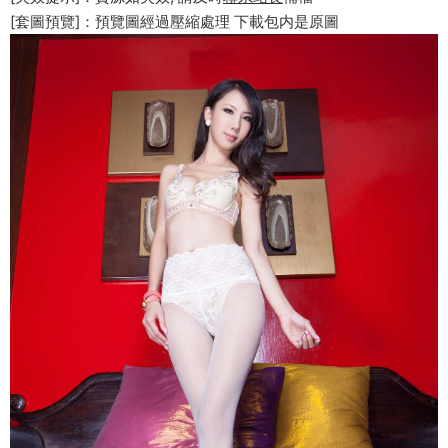
[套圖預覽]：預覽圖經過壓縮處理 下載包内是原圖