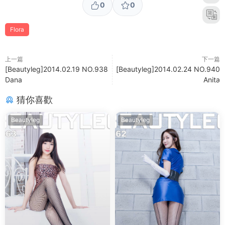
0
0
Flora
上一篇
下一篇
[Beautyleg]2014.02.19 NO.938
[Beautyleg]2014.02.24 NO.940
Dana
Anita
猜你喜歡
Beautyleg
Beautyleg