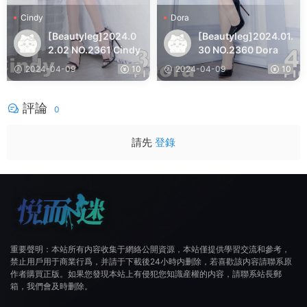
Cindy
Dora
[Beautyleg]2024.0
[Beautyleg]2024.01.
2.02 NO.2361 Cindy
30 NO.2360 Dora
2024-04-09
10
2024-04-09
10
評論
0
請先
登錄
重要聲明：本站所有内容收集于網絡公開資源，本站僅提供學習交流和參考，
禁止用戶用于商業行爲，并請于下載後24小時内删除，若喜歡該内容請聯系原
作者購買正版。如果您發現本站上有侵犯您知識産權的内容，請聯系站長郵
箱，我們會及時删除。