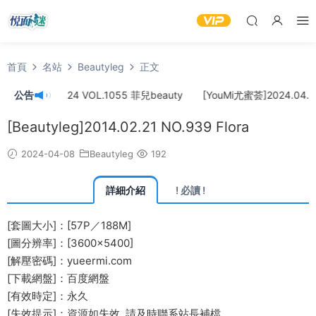
首頁
名站
Beautyleg
正文
]2024.04.24 VOL.1055 菲兒beauty
公告
[YouMi尤蜜荟]2024.04.22 
[Beautyleg]2014.02.21 NO.939 Flora
2024-04-08
Beautyleg
192
詳細介紹
! 必讀 !
[套圖大小]：[57P／188M]
[圖分辨率]：[3600×5400]
[解壓密碼]：yueermi.com
[下載網盤]：百度網盤
[有效時定]：永久
[失效提示]：資源如失效, 請及時
聯系站長
補檔