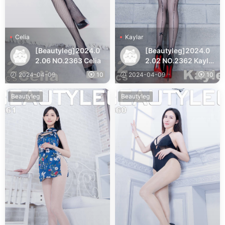
Celia
Kaylar
[Beautyleg]2024.0
[Beautyleg]2024.0
2.06 NO.2363 Celia
2.02 NO.2362 Kayla
r
2024-04-09
10
2024-04-09
10
Beautyleg
Beautyleg