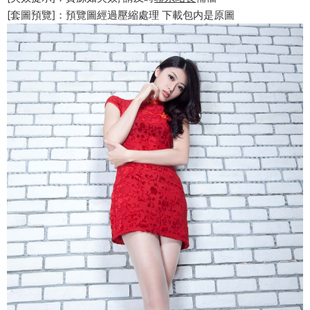
[套圖預覽]：預覽圖經過壓縮處理 下載包内是原圖