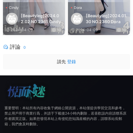
Cindy
Dora
[Beautyleg]2024.0
[Beautyleg]2024.01.
2.02 NO.2361 Cindy
30 NO.2360 Dora
2024-04-09
10
2024-04-09
10
評論
0
請先
登錄
重要聲明：本站所有内容收集于網絡公開資源，本站僅提供學習交流和參考，
禁止用戶用于商業行爲，并請于下載後24小時内删除，若喜歡該内容請聯系原
作者購買正版。如果您發現本站上有侵犯您知識産權的内容，請聯系站長郵
箱，我們會及時删除。