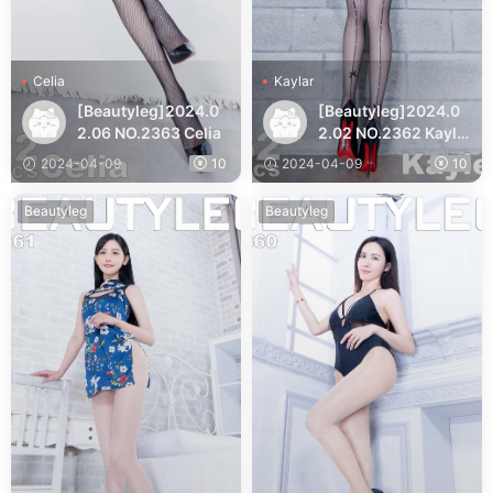
Celia
Kaylar
[Beautyleg]2024.0
[Beautyleg]2024.0
2.06 NO.2363 Celia
2.02 NO.2362 Kayla
r
2024-04-09
10
2024-04-09
10
Beautyleg
Beautyleg