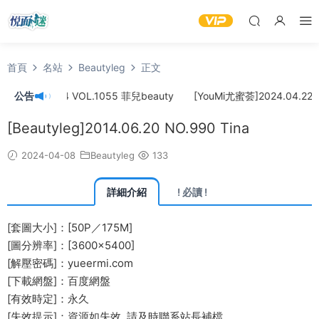
首頁
名站
Beautyleg
正文
024.04.24 VOL.1055 菲兒beauty
公告
[YouMi尤蜜荟]2024.04.22 VO
[Beautyleg]2014.06.20 NO.990 Tina
2024-04-08
Beautyleg
133
詳細介紹
! 必讀 !
[套圖大小]：[50P／175M]
[圖分辨率]：[3600×5400]
[解壓密碼]：yueermi.com
[下載網盤]：百度網盤
[有效時定]：永久
[失效提示]：資源如失效, 請及時
聯系站長
補檔