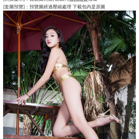
[套圖預覽]：預覽圖經過壓縮處理 下載包内是原圖