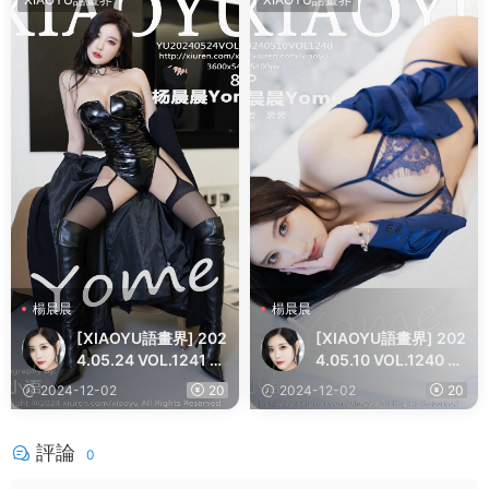
楊晨晨
楊晨晨
[XIAOYU語畫界] 202
[XIAOYU語畫界] 202
4.05.24 VOL.1241 楊
4.05.10 VOL.1240 楊
晨晨Yome 性感黑色
晨晨Yome 性感藍色O
2024-12-02
20
2024-12-02
20
皮質内衣 哈爾濱旅拍
L服飾 哈爾濱旅拍寫真
寫真
評論
0