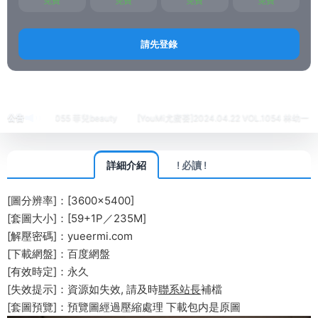
免費
免費
免費
免費
請先登錄
首頁
繡人
XIAOYU語畫界
正文
4 VOL.1055 菲兒beauty
公告
[YouMi尤蜜荟]2024.04.22 VOL.1054 林幼一
[Y
詳細介紹
! 必讀 !
[圖分辨率]：[3600×5400]
[套圖大小]：[59+1P／235M]
[解壓密碼]：yueermi.com
[下載網盤]：百度網盤
[有效時定]：永久
[失效提示]：資源如失效, 請及時
聯系站長
補檔
[套圖預覽]：預覽圖經過壓縮處理 下載包内是原圖