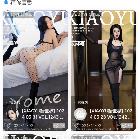
猜你喜歡
XIAOYU語畫界
XIAOYU語畫界
楊晨晨
蘇蘇阿
[XIAOYU語畫界] 202
[XIAOYU語畫界] 202
4.05.31 VOL.1243 楊
4.05.28 VOL.1242 蘇
晨晨Yome 性感黑色
蘇阿 黑色薄紗露肩長
2024-12-02
20
2024-12-02
20
網狀服飾 黑色長靴 哈
裙 性感寫真
爾濱旅拍寫真
XIAOYU語畫界
XIAOYU語畫界