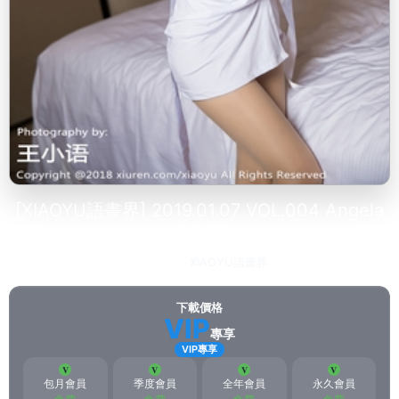
[XIAOYU語畫界] 2019.01.07 VOL.004 Angela
喜歡貓
2023-02-21
XIAOYU語畫界
259
下載價格
VIP
專享
VIP專享
包月會員
季度會員
全年會員
永久會員