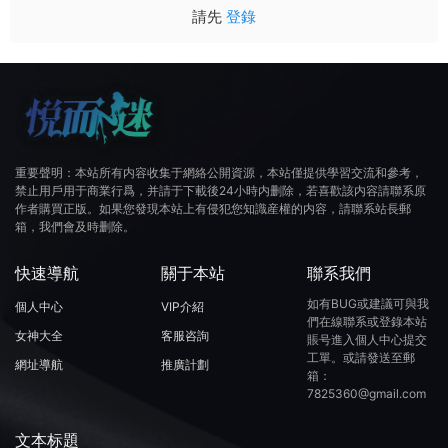
請先
登錄
重要聲明：本站所有内容收集于網絡公開資源，本站僅提供學習交流和參考，
禁止用戶用于商業行爲，并請于下載後24小時内删除，若喜歡該内容請聯系原
作者購買正版。如果您發現本站上有侵犯您知識産權的内容，請聯系站長郵
箱，我們會及時删除。
快速導航
關于本站
聯系我們
如有BUG或建議可與我
個人中心
VIP介紹
們在線聯系或登錄本站
女神大全
客服咨詢
賬号進入個人中心提交
工單。或請發送至郵
網址導航
推廣計劃
箱：
7825360@gmail.com
文本标題