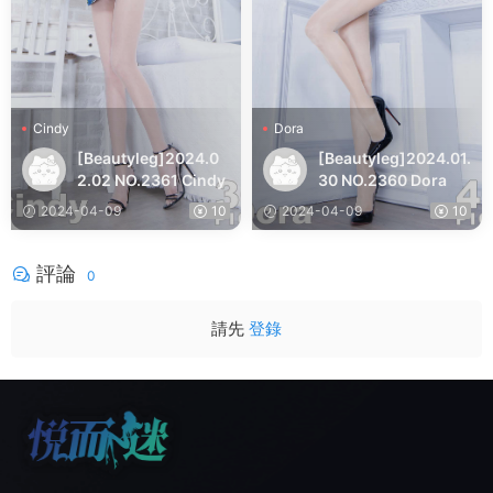
Cindy
Dora
[Beautyleg]2024.0
[Beautyleg]2024.01.
2.02 NO.2361 Cindy
30 NO.2360 Dora
2024-04-09
10
2024-04-09
10
評論
0
請先
登錄