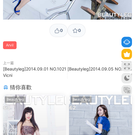
0
0
Arvil
上一篇
下一篇
[Beautyleg]2014.09.01 NO.1021
[Beautyleg]2014.09.05 NO.1023
Vicni
Miki
猜你喜歡
Beautyleg
Beautyleg