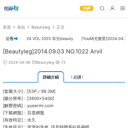
首頁
名站
Beautyleg
正文
]2024.04.24 VOL.1055 菲兒beauty
公告
[YouMi尤蜜荟]2024.04.22 
[Beautyleg]2014.09.03 NO.1022 Arvil
2024-04-08
Beautyleg
73
詳細介紹
! 必讀 !
[套圖大小]：[53P／99.3M]
[圖分辨率]：[3600×5400]
[解壓密碼]：yueermi.com
[下載網盤]：百度網盤
[有效時定]：永久
[失效提示]：資源如失效, 請及時
聯系站長
補檔