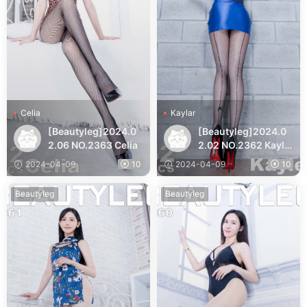
Celia
Kaylar
[Beautyleg]2024.0
[Beautyleg]2024.0
2.06 NO.2363 Celia
2.02 NO.2362 Kayla
r
2024-04-09
10
2024-04-09
10
Beautyleg
Beautyleg