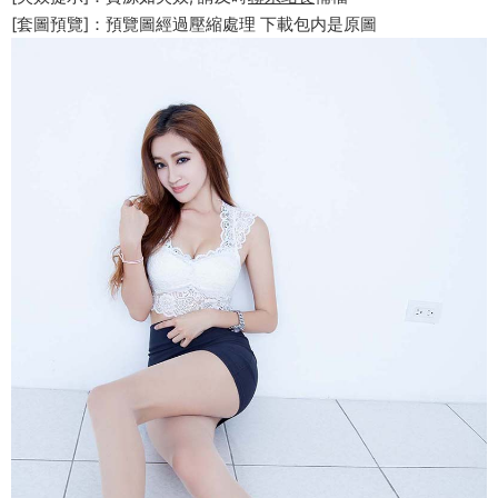
[套圖預覽]：預覽圖經過壓縮處理 下載包内是原圖