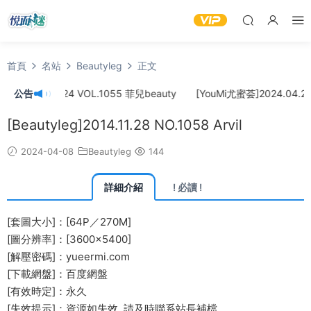
首頁
名站
Beautyleg
正文
]2024.04.24 VOL.1055 菲兒beauty
公告
[YouMi尤蜜荟]2024.04.22 
[Beautyleg]2014.11.28 NO.1058 Arvil
2024-04-08
Beautyleg
144
詳細介紹
! 必讀 !
[套圖大小]：[64P／270M]
[圖分辨率]：[3600×5400]
[解壓密碼]：yueermi.com
[下載網盤]：百度網盤
[有效時定]：永久
[失效提示]：資源如失效, 請及時
聯系站長
補檔