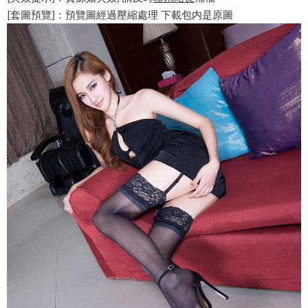
[套圖預覽]：預覽圖經過壓縮處理 下載包内是原圖