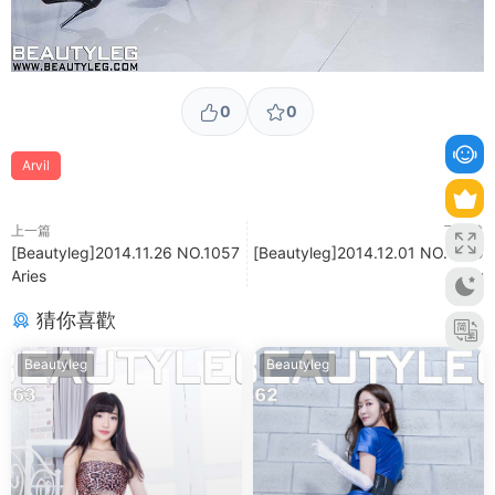
0
0
Arvil
上一篇
下一篇
[Beautyleg]2014.11.26 NO.1057
[Beautyleg]2014.12.01 NO.1059
Aries
Chu
猜你喜歡
Beautyleg
Beautyleg