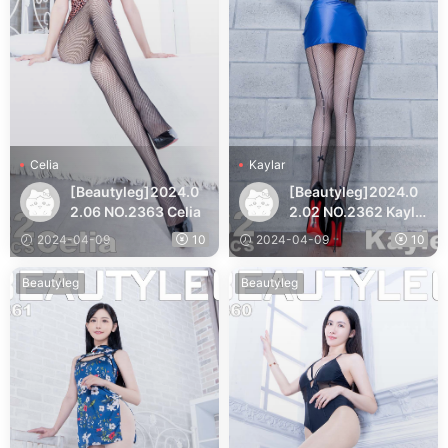
Celia
Kaylar
[Beautyleg]2024.0
[Beautyleg]2024.0
2.06 NO.2363 Celia
2.02 NO.2362 Kayla
r
2024-04-09
10
2024-04-09
10
Beautyleg
Beautyleg