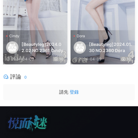
Cindy
Dora
[Beautyleg]2024.0
[Beautyleg]2024.01.
2.02 NO.2361 Cindy
30 NO.2360 Dora
2024-04-09
10
2024-04-09
10
評論
0
請先
登錄