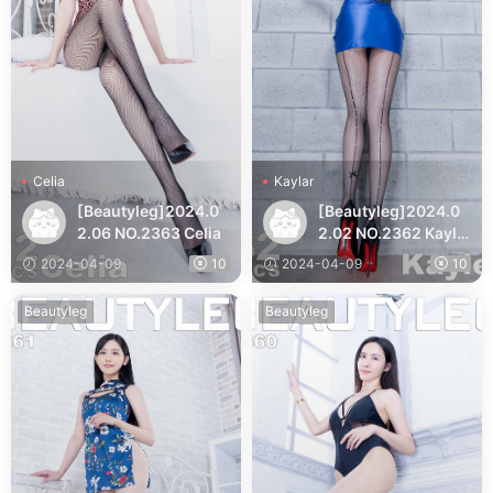
Celia
Kaylar
[Beautyleg]2024.0
[Beautyleg]2024.0
2.06 NO.2363 Celia
2.02 NO.2362 Kayla
r
2024-04-09
10
2024-04-09
10
Beautyleg
Beautyleg