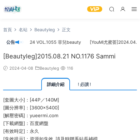
首頁
名站
Beautyleg
正文
]2024.04.24 VOL.1055 菲兒beauty
公告
[YouMi尤蜜荟]2024.04.22 
[Beautyleg]2015.08.21 NO.1176 Sammi
2024-04-08
Beautyleg
116
詳細介紹
! 必讀 !
[套圖大小]：[44P／140M]
[圖分辨率]：[3600×5400]
[解壓密碼]：yueermi.com
[下載網盤]：百度網盤
[有效時定]：永久
[失效提示]：資源如失效, 請及時
聯系站長
補檔