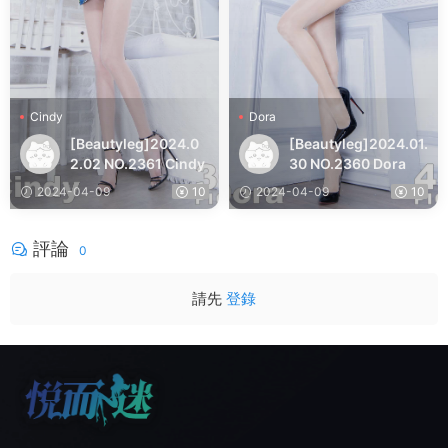
Cindy
Dora
[Beautyleg]2024.0
[Beautyleg]2024.01.
2.02 NO.2361 Cindy
30 NO.2360 Dora
2024-04-09
10
2024-04-09
10
評論
0
請先
登錄