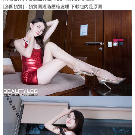
[套圖預覽]：預覽圖經過壓縮處理 下載包内是原圖