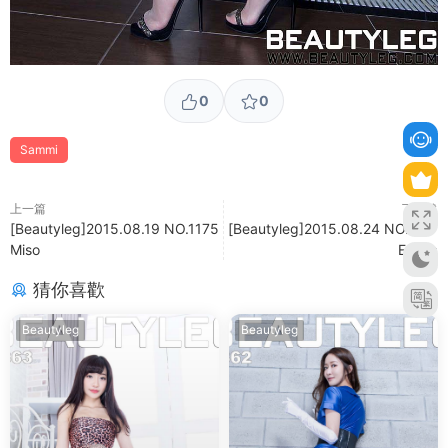
0
0
Sammi
上一篇
下一篇
[Beautyleg]2015.08.19 NO.1175
[Beautyleg]2015.08.24 NO.1177
Miso
Emma
猜你喜歡
Beautyleg
Beautyleg