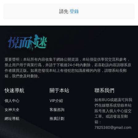
請先
登錄
重要聲明：本站所有内容收集于網絡公開資源，本站僅提供學習交流和參考，
禁止用戶用于商業行爲，并請于下載後24小時内删除，若喜歡該内容請聯系原
作者購買正版。如果您發現本站上有侵犯您知識産權的内容，請聯系站長郵
箱，我們會及時删除。
快速導航
關于本站
聯系我們
如有BUG或建議可與我
個人中心
VIP介紹
們在線聯系或登錄本站
女神大全
客服咨詢
賬号進入個人中心提交
工單。或請發送至郵
網址導航
推廣計劃
箱：
7825360@gmail.com