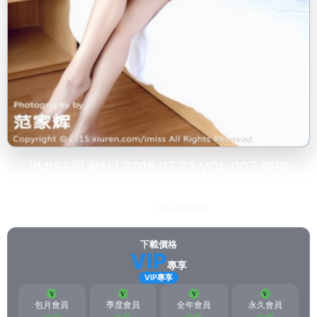
[IMISS愛蜜社] 2015.07.22 VOL.007 樂樂
Mango
2023-03-01
IMiss愛蜜社
151
下載價格
VIP
專享
VIP專享
包月會員
季度會員
全年會員
永久會員