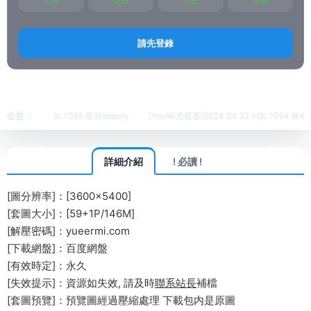
免費
免費
免費
免費
請先登錄
首頁
繡人
IMiss愛蜜社
正文
4.24 VOL.1055 菲兒beauty
公告
[YouMi尤蜜荟]2024.04.22 VOL.1054 林幼一
詳細介紹
! 必讀 !
[圖分辨率]：[3600×5400]
[套圖大小]：[59+1P/146M]
[解壓密碼]：yueermi.com
[下載網盤]：百度網盤
[有效時定]：永久
[失效提示]：資源如失效, 請及時
聯系站長
補檔
[套圖預覽]：預覽圖經過壓縮處理 下載包内是原圖