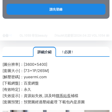
請先登錄
首頁
繡人
IMiss愛蜜社
正文
04.24 VOL.1055 菲兒beauty
公告
[YouMi尤蜜荟]2024.04.22 VOL.1054 林幼一
詳細介紹
! 必讀 !
[圖分辨率]：[3600×5400]
[套圖大小]：[73+1P/265M]
[解壓密碼]：yueermi.com
[下載網盤]：百度網盤
[有效時定]：永久
[失效提示]：資源如失效, 請及時
聯系站長
補檔
[套圖預覽]：預覽圖經過壓縮處理 下載包内是原圖