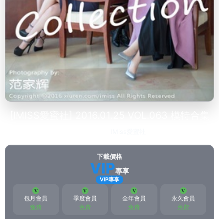
[IMISS愛蜜社] 2016.01.25 VOL.063 模特合集
2023-03-02
IMiss愛蜜社
96
下載價格
VIP
專享
VIP專享
包月會員
季度會員
全年會員
永久會員
免費
免費
免費
免費