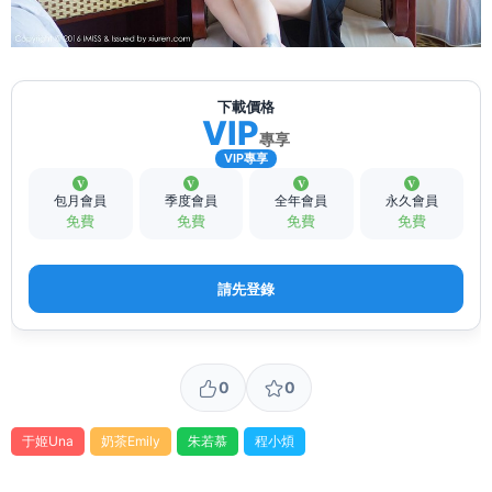
下載價格
VIP
專享
VIP專享
包月會員
季度會員
全年會員
永久會員
免費
免費
免費
免費
請先登錄
0
0
于姬Una
奶茶Emily
朱若慕
程小煩