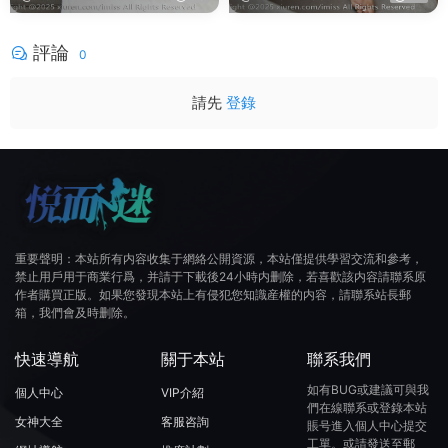
評論
0
請先
登錄
重要聲明：本站所有内容收集于網絡公開資源，本站僅提供學習交流和參考，
禁止用戶用于商業行爲，并請于下載後24小時内删除，若喜歡該内容請聯系原
作者購買正版。如果您發現本站上有侵犯您知識産權的内容，請聯系站長郵
箱，我們會及時删除。
快速導航
關于本站
聯系我們
如有BUG或建議可與我
個人中心
VIP介紹
們在線聯系或登錄本站
女神大全
客服咨詢
賬号進入個人中心提交
工單。或請發送至郵