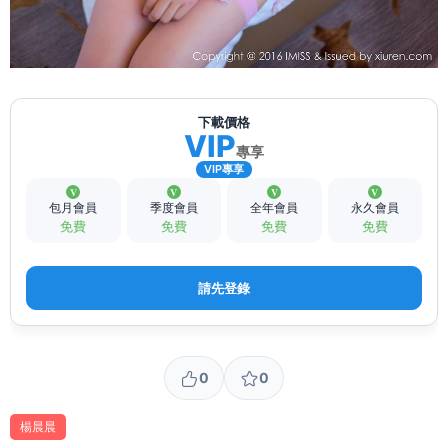
下載價格
VIP
專享
VIP專享
包月會員
季度會員
全年會員
永久會員
免費
免費
免費
免費
請先登錄
0
0
楊晨晨