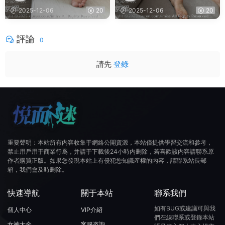
Sabrina
abrina
2025-12-06
20
2025-12-06
20
評論
0
請先
登錄
重要聲明：本站所有内容收集于網絡公開資源，本站僅提供學習交流和參考，
禁止用戶用于商業行爲，并請于下載後24小時内删除，若喜歡該内容請聯系原
作者購買正版。如果您發現本站上有侵犯您知識産權的内容，請聯系站長郵
箱，我們會及時删除。
快速導航
關于本站
聯系我們
如有BUG或建議可與我
個人中心
VIP介紹
們在線聯系或登錄本站
女神大全
客服咨詢