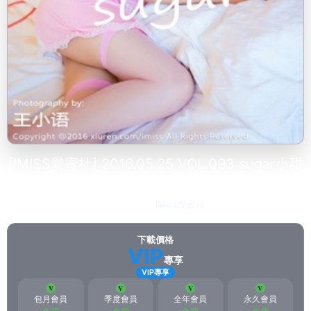
[IMISS愛蜜社] 2016.05.25 VOL.093 sugar小甜
心CC
2023-03-02
IMiss愛蜜社
124
下載價格
VIP
專享
VIP專享
包月會員
季度會員
全年會員
永久會員