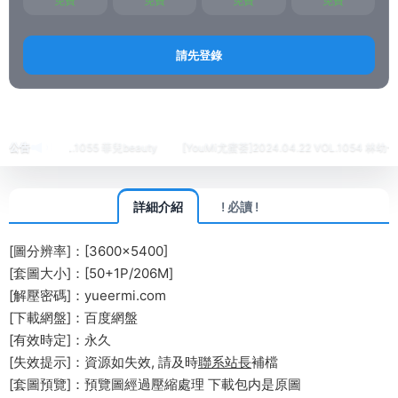
免費
免費
免費
免費
請先登錄
首頁
繡人
IMiss愛蜜社
正文
.24 VOL.1055 菲兒beauty
公告
[YouMi尤蜜荟]2024.04.22 VOL.1054 林幼一
詳細介紹
! 必讀 !
[圖分辨率]：[3600×5400]
[套圖大小]：[50+1P/206M]
[解壓密碼]：yueermi.com
[下載網盤]：百度網盤
[有效時定]：永久
[失效提示]：資源如失效, 請及時
聯系站長
補檔
[套圖預覽]：預覽圖經過壓縮處理 下載包内是原圖