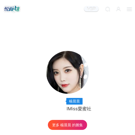
出鏡模特：
×256
楊晨晨
出品機構：
IMiss愛蜜社
更多 楊晨晨 的圖集