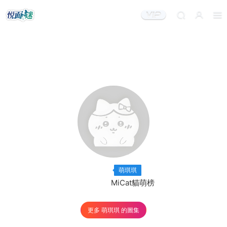
出鏡模特：
×28
萌琪琪
出品機構：
MiCat貓萌榜
更多 萌琪琪 的圖集