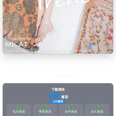
[MiCat貓萌榜] 2017.07.14 VOL.021 萌琪琪
Irene
2023-03-10
MiCat貓萌榜
196
下載價格
VIP
專享
VIP專享
包月會員
季度會員
全年會員
永久會員