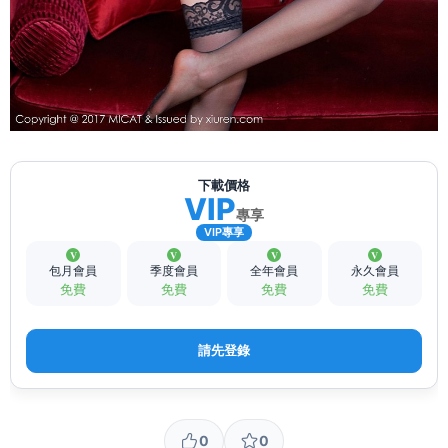
下載價格
VIP
專享
VIP專享
包月會員
季度會員
全年會員
永久會員
免費
免費
免費
免費
請先登錄
0
0