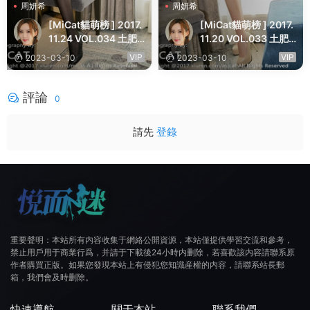
周妍希
周妍希
[MiCat貓萌榜 ] 2017.
[MiCat貓萌榜 ] 2017.
11.24 VOL.034 土肥
11.20 VOL.033 土肥
圓矮挫窮
圓矮挫窮
VIP
VIP
2023-03-10
2023-03-10
評論
0
請先
登錄
重要聲明：本站所有内容收集于網絡公開資源，本站僅提供學習交流和參考，
禁止用戶用于商業行爲，并請于下載後24小時内删除，若喜歡該内容請聯系原
作者購買正版。如果您發現本站上有侵犯您知識産權的内容，請聯系站長郵
箱，我們會及時删除。
快速導航
關于本站
聯系我們