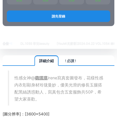
免費
免費
免費
免費
請先登錄
首頁
繡人
MiCat貓萌榜
正文
4.24 VOL.1055 菲兒beauty
公告
[YouMi尤蜜荟]2024.04.22 VOL.1054 林幼一
詳細介紹
! 必讀 !
性感女神@
萌琪琪
Irene寫真套圖發布，花樣性感
内衣彰顯身材玲珑曼妙，優美光滑的修長玉腿搭
配黑絲誘惑動人，寫真包含五套服飾共50P，希
望大家喜歡。
[圖分辨率]：[3600×5400]