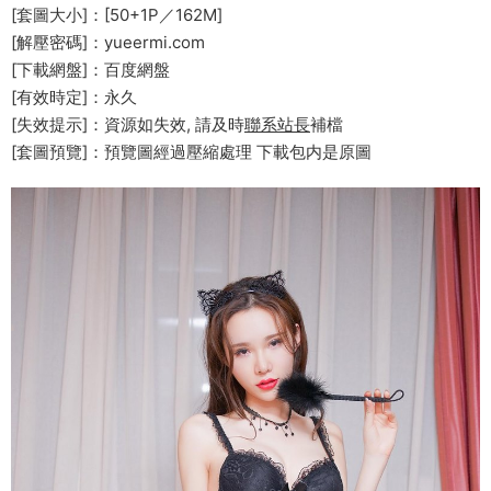
[套圖大小]：[50+1P／162M]
[解壓密碼]：yueermi.com
[下載網盤]：百度網盤
[有效時定]：永久
[失效提示]：資源如失效, 請及時
聯系站長
補檔
[套圖預覽]：預覽圖經過壓縮處理 下載包内是原圖