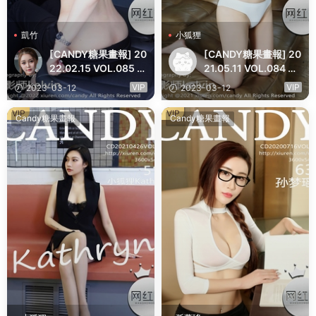
凱竹
小狐狸
[CANDY糖果畫報] 20
[CANDY糖果畫報] 20
22.02.15 VOL.085 凱
21.05.11 VOL.084 小
竹姐姐
狐狸Kathryn
VIP
VIP
2023-03-12
2023-03-12
VIP
VIP
Candy糖果畫報
Candy糖果畫報