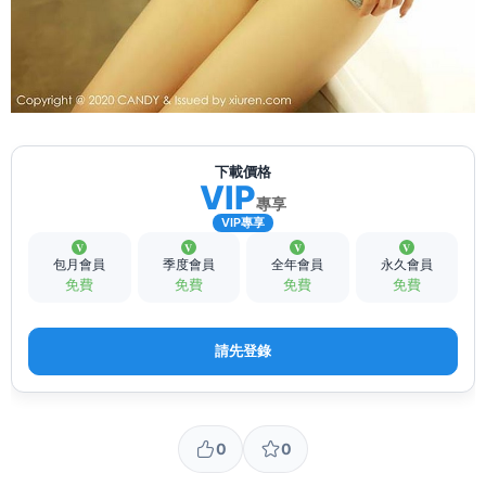
下載價格
VIP
專享
VIP專享
包月會員
季度會員
全年會員
永久會員
免費
免費
免費
免費
請先登錄
0
0