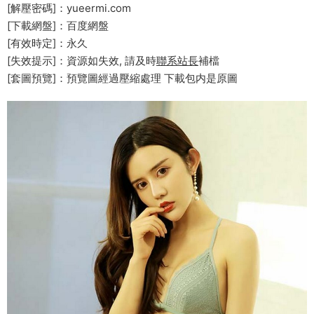
[解壓密碼]：yueermi.com
[下載網盤]：百度網盤
[有效時定]：永久
[失效提示]：資源如失效, 請及時
聯系站長
補檔
[套圖預覽]：預覽圖經過壓縮處理 下載包内是原圖