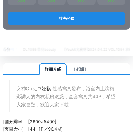
免費
免費
免費
免費
請先登錄
首頁
繡人
Candy糖果畫報
正文
4.24 VOL.1055 菲兒beauty
公告
[YouMi尤蜜荟]2024.04.22 VOL.1054 林幼一
詳細介紹
! 必讀 !
女神Cris_
卓娅祺
性感寫真發布，浴室内上演精
彩誘人的内衣私房魅惑，全套寫真共44P，希望
大家喜歡，歡迎大家下載！
[圖分辨率]：[3600×5400]
[套圖大小]：[44+1P／96.4M]