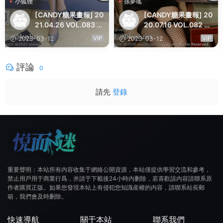
小狐狸
孫夢瑤
[CANDY糖果畫報] 20
[CANDY糖果畫報] 20
21.04.26 VOL.083 小
20.07.16 VOL.082 O
狐狸Kathryn
L短裙網襪 孫夢瑤
VIP
VIP
2023-03-12
2023-03-12
評論
0
請先
登錄
重要聲明：本站所有内容收集于網絡公開資源，本站僅提供學習交流和參考，
禁止用戶用于商業行爲，并請于下載後24小時内删除，若喜歡該内容請聯系原
作者購買正版。如果您發現本站上有侵犯您知識産權的内容，請聯系站長郵
箱，我們會及時删除。
快速導航
關于本站
聯系我們