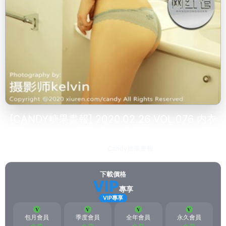
[CANDY糖果畫報] 2020.02.26 VOL.076 内衣
魅惑 Cris_卓娅祺
2023-03-12
Candy糖果畫報
213
下載價格
VIP
專享
VIP專享
包月會員
季度會員
全年會員
永久會員