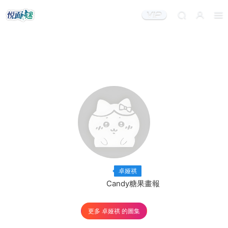
出鏡模特：
×40
卓娅祺
出品機構：
Candy糖果畫報
更多 卓娅祺 的圖集