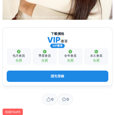
下載價格
VIP
專享
VIP專享
包月會員
季度會員
全年會員
永久會員
免費
免費
免費
免費
請先登錄
0
0
哈妮HaaNi