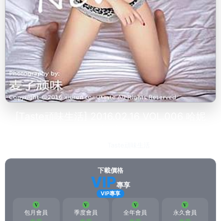
[Taste頑味生活] 2016.02.16 VOL.006 哈妮
HaaNi
2023-03-14
Taste頑味生活
83
下載價格
VIP
專享
VIP專享
包月會員
季度會員
全年會員
永久會員