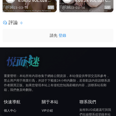
6.06.12 VOL.028 陳
6.05.24 VOL.027 Ca
依
rol醬
VIP
VIP
2023-03-14
2023-03-14
評論
0
請先
登錄
重要聲明：本站所有内容收集于網絡公開資源，本站僅提供學習交流和參考，
禁止用戶用于商業行爲，并請于下載後24小時内删除，若喜歡該内容請聯系原
作者購買正版。如果您發現本站上有侵犯您知識産權的内容，請聯系站長郵
箱，我們會及時删除。
快速導航
關于本站
聯系我們
如有BUG或建議可與我
個人中心
VIP介紹
們在線聯系或登錄本站