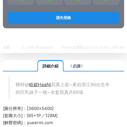
免費
免費
免費
免費
請先登錄
首頁
繡人
Taste頑味生活
正文
4.24 VOL.1055 菲兒beauty
公告
[YouMi尤蜜荟]2024.04.22 VOL.1054 林幼一
詳細介紹
! 必讀 !
模特@
哈妮HaaNi
寫真上架~來自浙江96出生年
的巨乳妹子一枚~全套寫真共66張
[圖分辨率]：[3600×5400]
[套圖大小]：[65+1P／128M]
[解壓密碼]：yueermi.com