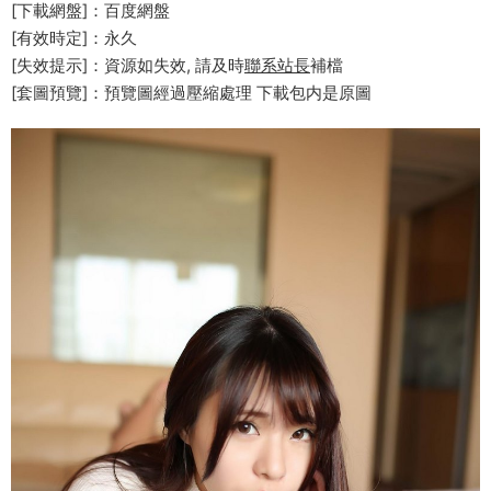
[下載網盤]：百度網盤
[有效時定]：永久
[失效提示]：資源如失效, 請及時
聯系站長
補檔
[套圖預覽]：預覽圖經過壓縮處理 下載包内是原圖