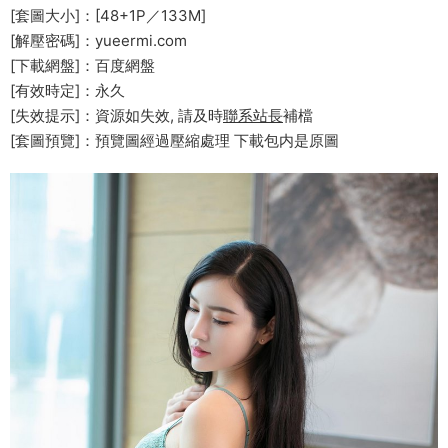
[套圖大小]：[48+1P／133M]
[解壓密碼]：yueermi.com
[下載網盤]：百度網盤
[有效時定]：永久
[失效提示]：資源如失效, 請及時
聯系站長
補檔
[套圖預覽]：預覽圖經過壓縮處理 下載包内是原圖