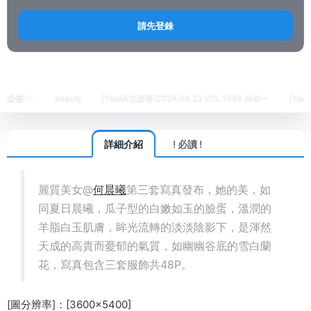
請先登錄
首頁
繡人
XINGYAN星顔社
正文
055 菲兒beauty
公告
[YouMi尤蜜荟]2024.04.22 VOL.1054 林幼一
[YouMi尤蜜荟
詳細介紹
! 必讀 !
麗質美女@
何晨曦
第三套寫真發布，她的美，如
同夏日晨曦，瓜子型的白嫩如玉的臉蛋，溫潤的
羊脂白玉肌膚，眸光流轉的淡淡陰影下，是渾然
天成的高貴而憂郁的氣質，如幽幽谷底的雪白蘭
花，寫真包含三套服飾共48P。
[圖分辨率]：[3600×5400]