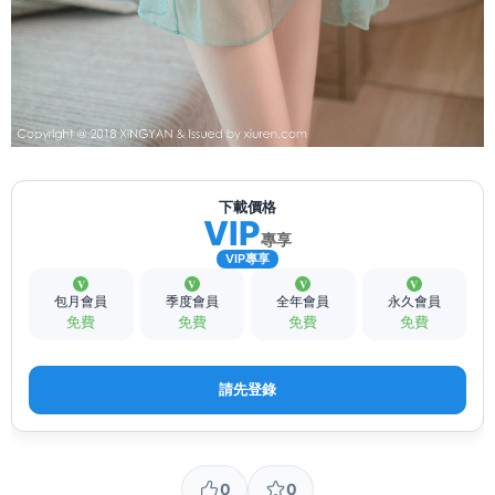
下載價格
VIP
專享
VIP專享
包月會員
季度會員
全年會員
永久會員
免費
免費
免費
免費
請先登錄
0
0