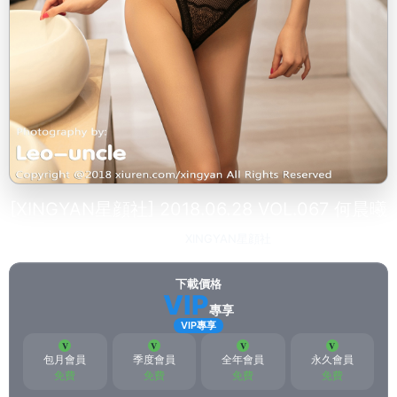
[XINGYAN星顔社] 2018.06.28 VOL.067 何晨曦
2023-03-16
XINGYAN星顔社
222
下載價格
VIP
專享
VIP專享
包月會員
季度會員
全年會員
永久會員
免費
免費
免費
免費