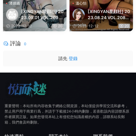
潘嬌嬌
溫心怡
[XINGYAN星顔社] 20
[XINGYAN星顔社] 20
23.09.01 VOL.209 潘
23.08.24 VOL.208
嬌嬌 豐腴美臀
溫心怡 黑絲美臀
2023-12-12
20
2023-12-12
20
評論
0
請先
登錄
重要聲明：本站所有内容收集于網絡公開資源，本站僅提供學習交流和參考，
禁止用戶用于商業行爲，并請于下載後24小時内删除，若喜歡該内容請聯系原
作者購買正版。如果您發現本站上有侵犯您知識産權的内容，請聯系站長郵
箱，我們會及時删除。