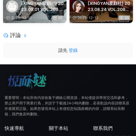
[XINGYAN星顔社] 20
[XINGYAN星顔社] 20
23.09.01 VOL.209 潘
23.08.24 VOL.208
嬌嬌 豐腴美臀
溫心怡 黑絲美臀
2023-12-12
20
2023-12-12
20
評論
0
請先
登錄
重要聲明：本站所有内容收集于網絡公開資源，本站僅提供學習交流和參考，
禁止用戶用于商業行爲，并請于下載後24小時内删除，若喜歡該内容請聯系原
作者購買正版。如果您發現本站上有侵犯您知識産權的内容，請聯系站長郵
箱，我們會及時删除。
快速導航
關于本站
聯系我們