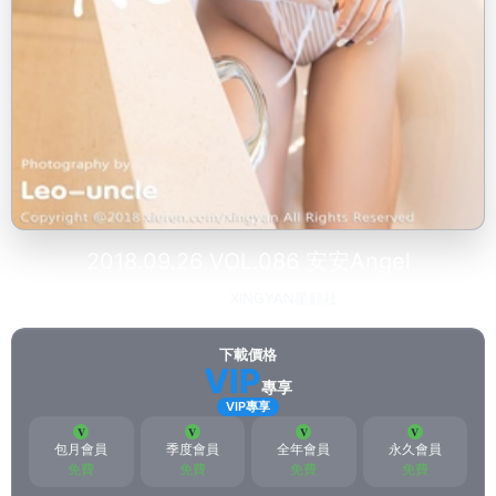
2018.09.26 VOL.086 安安Angel
2023-03-17
XINGYAN星顔社
204
下載價格
VIP
專享
VIP專享
包月會員
季度會員
全年會員
永久會員
免費
免費
免費
免費