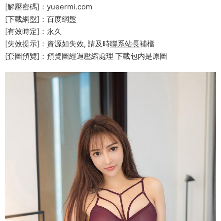
[解壓密碼]：yueermi.com
[下載網盤]：百度網盤
[有效時定]：永久
[失效提示]：資源如失效, 請及時
聯系站長
補檔
[套圖預覽]：預覽圖經過壓縮處理 下載包内是原圖