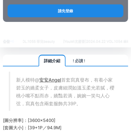
請先登錄
首頁
繡人
XINGYAN星顔社
正文
4.24 VOL.1055 菲兒beauty
公告
[YouMi尤蜜荟]2024.04.22 VOL.1054 林幼一
詳細介紹
! 必讀 !
新人模特@
安安Angel
首套寫真發布，有着小家
碧玉的嬌柔女子，皮膚細潤如溫玉柔光若膩，櫻
桃小嘴不點而赤，嬌豔若滴，婉婉一笑勾人心
弦，寫真包含兩套服飾共39P。
[圖分辨率]：[3600×5400]
[套圖大小]：[39+1P／94.9M]