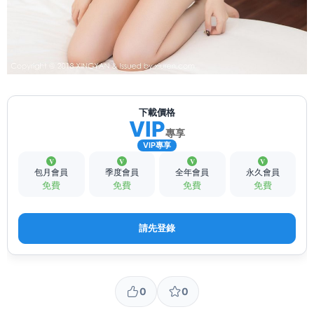
下載價格
VIP
專享
VIP專享
包月會員
季度會員
全年會員
永久會員
免費
免費
免費
免費
請先登錄
0
0