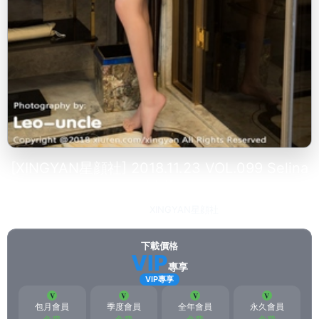
[XINGYAN星顔社] 2018.11.23 VOL.099 Selina
思思
2023-03-17
XINGYAN星顔社
179
下載價格
VIP
專享
VIP專享
包月會員
季度會員
全年會員
永久會員