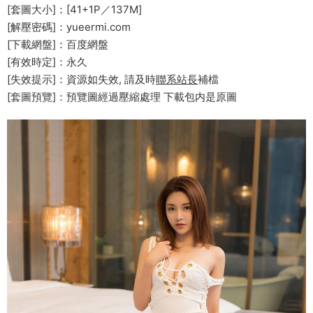
[套圖大小]：[41+1P／137M]
[解壓密碼]：yueermi.com
[下載網盤]：百度網盤
[有效時定]：永久
[失效提示]：資源如失效, 請及時
聯系站長
補檔
[套圖預覽]：預覽圖經過壓縮處理 下載包内是原圖