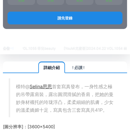
免費
免費
免費
免費
請先登錄
首頁
繡人
XINGYAN星顔社
正文
4.24 VOL.1055 菲兒beauty
公告
[YouMi尤蜜荟]2024.04.22 VOL.1054 林幼一
詳細介紹
! 必讀 !
模特@
Selina思思
首套寫真發布，一身性感之極
的吊帶露肩裝，露出圓潤滑膩的香肩，把她的曼
妙身材襯托的玲珑浮凸，柔柔細細的肌膚，少女
的溫柔嬌媚十足，寫真包含三套寫真共41P。
[圖分辨率]：[3600×5400]