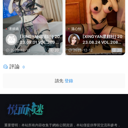
潘嬌嬌
溫心怡
[XINGYAN星顔社] 20
[XINGYAN星顔社] 20
23.09.01 VOL.209 潘
23.08.24 VOL.208
嬌嬌 豐腴美臀
溫心怡 黑絲美臀
2023-12-12
20
2023-12-12
20
評論
0
請先
登錄
重要聲明：本站所有内容收集于網絡公開資源，本站僅提供學習交流和參考，